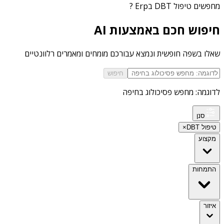
מחפשים
טיפול DBT בErp
?
חיפוש חכם באמצעות AI
שאלו בשפה חופשית ונמצא עבורכם מומחים ומאמרים רלוונטיים
חיפוש
לדוגמה: מחפש פסיכולוג בחיפה
סנן
טיפול DBT
×
מקצוע
התמחות
איזור