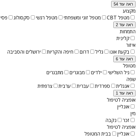
ראה עוד 54
מקצוע
מטפל CBT
מטפל זוגי ומשפחתי
מטפל רגשי
סקסולוג
פסיכ
ראה עוד 2
התמחות
קלינית
איזור
בקעת אונו
גליל
דרום
חיפה והקריות
ירושלים והסביבה
ראה עוד 6
מטופל
גיל השלישי
ילדים
מבוגרים
מתבגרים
שפה
אנגלית
ספרדית
עברית
ערבית
צרפתית
ראה עוד 1
אופציה לטיפול
אונליין
מין
זכר
נקבה
אופציה לטיפול
אונליין
בבית המטופל