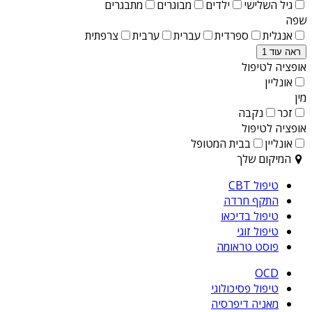
גיל השלישי
ילדים
מבוגרים
מתבגרים
שפה
אנגלית
ספרדית
עברית
ערבית
צרפתית
ראה עוד 1
אופציה לטיפול
אונליין
מין
זכר
נקבה
אופציה לטיפול
אונליין
בבית המטופל
המיקום שלך
טיפול CBT
התקף חרדה
טיפול בדיכאו
טיפול זוגי
פוסט טראומה
OCD
טיפול פסיכולוגי
מאניה דיפרסיה