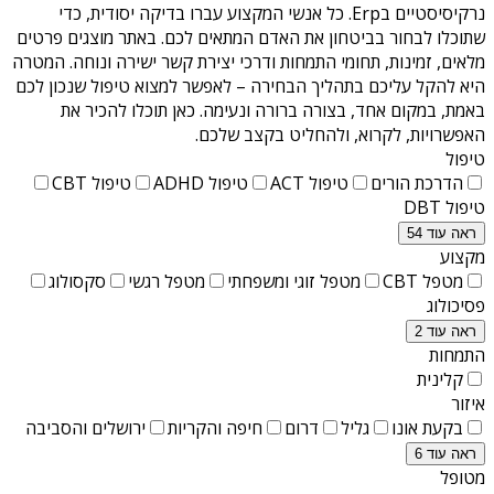
נרקיסיסטיים בErp
. כל אנשי המקצוע עברו בדיקה יסודית, כדי
שתוכלו לבחור בביטחון את האדם המתאים לכם. באתר מוצגים פרטים
מלאים, זמינות, תחומי התמחות ודרכי יצירת קשר ישירה ונוחה. המטרה
היא להקל עליכם בתהליך הבחירה – לאפשר למצוא טיפול שנכון לכם
באמת, במקום אחד, בצורה ברורה ונעימה. כאן תוכלו להכיר את
האפשרויות, לקרוא, ולהחליט בקצב שלכם.
טיפול
הדרכת הורים
טיפול ACT
טיפול ADHD
טיפול CBT
טיפול DBT
ראה עוד 54
מקצוע
מטפל CBT
מטפל זוגי ומשפחתי
מטפל רגשי
סקסולוג
פסיכולוג
ראה עוד 2
התמחות
קלינית
איזור
בקעת אונו
גליל
דרום
חיפה והקריות
ירושלים והסביבה
ראה עוד 6
מטופל