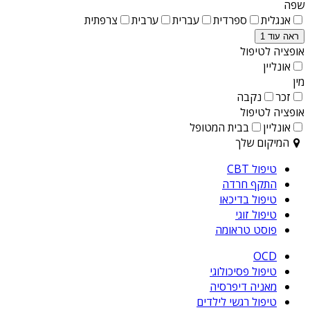
שפה
אנגלית
ספרדית
עברית
ערבית
צרפתית
ראה עוד 1
אופציה לטיפול
אונליין
מין
זכר
נקבה
אופציה לטיפול
אונליין
בבית המטופל
המיקום שלך
טיפול CBT
התקף חרדה
טיפול בדיכאו
טיפול זוגי
פוסט טראומה
OCD
טיפול פסיכולוגי
מאניה דיפרסיה
טיפול רגשי לילדים