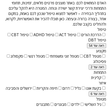
האדם המתאים לכם. באתר מוצגים פרטים מלאים, זמינות, תחומי
התמחות ודרכי יצירת קשר ישירה ונוחה. המטרה היא להקל עליכם
בתהליך הבחירה – לאפשר למצוא טיפול שנכון לכם באמת, במקום
אחד, בצורה ברורה ונעימה. כאן תוכלו להכיר את האפשרויות, לקרוא,
ולהחליט בקצב שלכם.
טיפול
הדרכת הורים
טיפול ACT
טיפול ADHD
טיפול CBT
טיפול DBT
ראה עוד 54
מקצוע
מטפל CBT
מטפל זוגי ומשפחתי
מטפל רגשי
סקסולוג
פסיכולוג
ראה עוד 2
התמחות
קלינית
איזור
בקעת אונו
גליל
דרום
חיפה והקריות
ירושלים והסביבה
ראה עוד 6
מטופל
גיל השלישי
ילדים
מבוגרים
מתבגרים