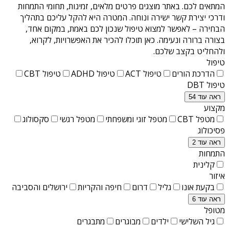
המתאים לכם. באתר מוצגים פרטים מלאים, זמינות, תחומי התמחות
ודרכי יצירת קשר ישירה ונוחה. המטרה היא להקל עליכם בתהליך
הבחירה – לאפשר למצוא טיפול שנכון לכם באמת, במקום אחד,
בצורה ברורה ונעימה. כאן תוכלו להכיר את האפשרויות, לקרוא,
ולהחליט בקצב שלכם.
טיפול
הדרכת הורים
טיפול ACT
טיפול ADHD
טיפול CBT
טיפול DBT
ראה עוד 54
מקצוע
מטפל CBT
מטפל זוגי ומשפחתי
מטפל רגשי
סקסולוג
פסיכולוג
ראה עוד 2
התמחות
קלינית
איזור
בקעת אונו
גליל
דרום
חיפה והקריות
ירושלים והסביבה
ראה עוד 6
מטופל
גיל השלישי
ילדים
מבוגרים
מתבגרים