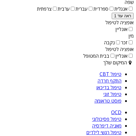
שפה
אנגלית
ספרדית
עברית
ערבית
צרפתית
ראה עוד 1
אופציה לטיפול
אונליין
מין
זכר
נקבה
אופציה לטיפול
אונליין
בבית המטופל
המיקום שלך
טיפול CBT
התקף חרדה
טיפול בדיכאו
טיפול זוגי
פוסט טראומה
OCD
טיפול פסיכולוגי
מאניה דיפרסיה
טיפול רגשי לילדים