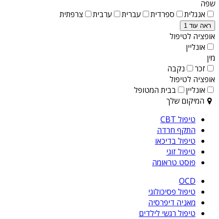
שפה
אנגלית
ספרדית
עברית
ערבית
צרפתית
ראה עוד 1
אופציה לטיפול
אונליין
מין
זכר
נקבה
אופציה לטיפול
אונליין
בבית המטופל
המיקום שלך
טיפול CBT
התקף חרדה
טיפול בדיכאו
טיפול זוגי
פוסט טראומה
OCD
טיפול פסיכולוגי
מאניה דיפרסיה
טיפול רגשי לילדים