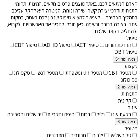
האדם המתאים לכם. באתר מוצגים פרטים מלאים, זמינות, תחומי
התמחות ודרכי יצירת קשר ישירה ונוחה. המטרה היא להקל עליכם
בתהליך הבחירה – לאפשר למצוא טיפול שנכון לכם באמת, במקום
אחד, בצורה ברורה ונעימה. כאן תוכלו להכיר את האפשרויות, לקרוא,
ולהחליט בקצב שלכם.
טיפול
הדרכת הורים
טיפול ACT
טיפול ADHD
טיפול CBT
טיפול DBT
ראה עוד 54
מקצוע
מטפל CBT
מטפל זוגי ומשפחתי
מטפל רגשי
סקסולוג
פסיכולוג
ראה עוד 2
התמחות
קלינית
איזור
בקעת אונו
גליל
דרום
חיפה והקריות
ירושלים והסביבה
ראה עוד 6
מטופל
גיל השלישי
ילדים
מבוגרים
מתבגרים