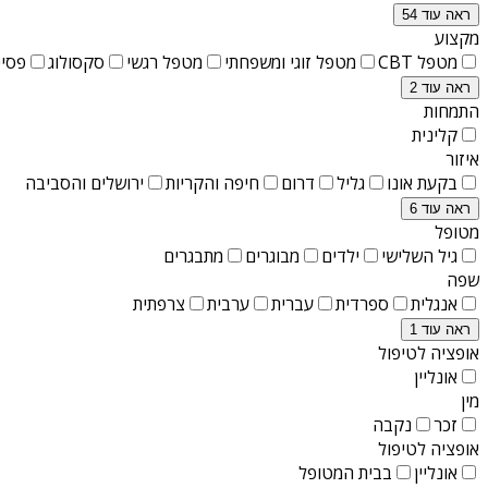
ראה עוד 54
מקצוע
מטפל CBT
מטפל זוגי ומשפחתי
מטפל רגשי
סקסולוג
פסיכ
ראה עוד 2
התמחות
קלינית
איזור
בקעת אונו
גליל
דרום
חיפה והקריות
ירושלים והסביבה
ראה עוד 6
מטופל
גיל השלישי
ילדים
מבוגרים
מתבגרים
שפה
אנגלית
ספרדית
עברית
ערבית
צרפתית
ראה עוד 1
אופציה לטיפול
אונליין
מין
זכר
נקבה
אופציה לטיפול
אונליין
בבית המטופל