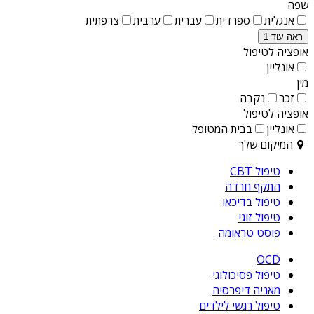
שפה
אנגלית
ספרדית
עברית
ערבית
צרפתית
ראה עוד 1
אופציה לטיפול
אונליין
מין
זכר
נקבה
אופציה לטיפול
אונליין
בבית המטופל
המיקום שלך
טיפול CBT
התקף חרדה
טיפול בדיכאו
טיפול זוגי
פוסט טראומה
OCD
טיפול פסיכולוגי
מאניה דיפרסיה
טיפול רגשי לילדים