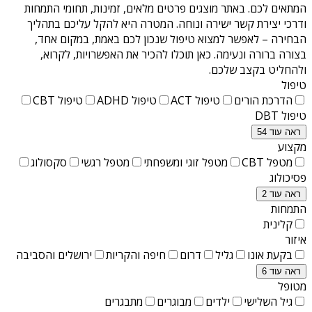
המתאים לכם. באתר מוצגים פרטים מלאים, זמינות, תחומי התמחות
ודרכי יצירת קשר ישירה ונוחה. המטרה היא להקל עליכם בתהליך
הבחירה – לאפשר למצוא טיפול שנכון לכם באמת, במקום אחד,
בצורה ברורה ונעימה. כאן תוכלו להכיר את האפשרויות, לקרוא,
ולהחליט בקצב שלכם.
טיפול
הדרכת הורים
טיפול ACT
טיפול ADHD
טיפול CBT
טיפול DBT
ראה עוד 54
מקצוע
מטפל CBT
מטפל זוגי ומשפחתי
מטפל רגשי
סקסולוג
פסיכולוג
ראה עוד 2
התמחות
קלינית
איזור
בקעת אונו
גליל
דרום
חיפה והקריות
ירושלים והסביבה
ראה עוד 6
מטופל
גיל השלישי
ילדים
מבוגרים
מתבגרים