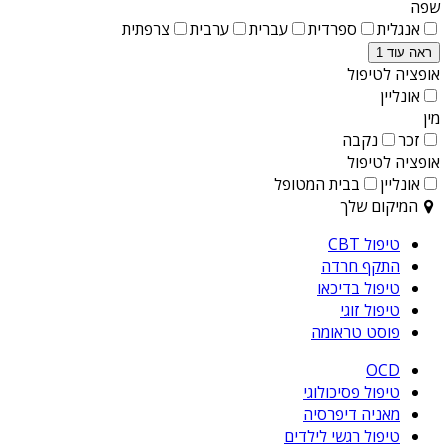
שפה
אנגלית
ספרדית
עברית
ערבית
צרפתית
ראה עוד 1
אופציה לטיפול
אונליין
מין
זכר
נקבה
אופציה לטיפול
אונליין
בבית המטופל
המיקום שלך
טיפול CBT
התקף חרדה
טיפול בדיכאו
טיפול זוגי
פוסט טראומה
OCD
טיפול פסיכולוגי
מאניה דיפרסיה
טיפול רגשי לילדים