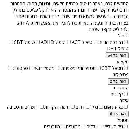
המתאים לכם. באתר מוצגים פרטים מלאים, זמינות, תחומי התמחות
ודרכי יצירת קשר ישירה ונוחה. המטרה היא להקל עליכם בתהליך
הבחירה – לאפשר למצוא טיפול שנכון לכם באמת, במקום אחד,
בצורה ברורה ונעימה. כאן תוכלו להכיר את האפשרויות, לקרוא,
ולהחליט בקצב שלכם.
טיפול
הדרכת הורים
טיפול ACT
טיפול ADHD
טיפול CBT
טיפול DBT
ראה עוד 54
מקצוע
מטפל CBT
מטפל זוגי ומשפחתי
מטפל רגשי
סקסולוג
פסיכולוג
ראה עוד 2
התמחות
קלינית
איזור
בקעת אונו
גליל
דרום
חיפה והקריות
ירושלים והסביבה
ראה עוד 6
מטופל
גיל השלישי
ילדים
מבוגרים
מתבגרים