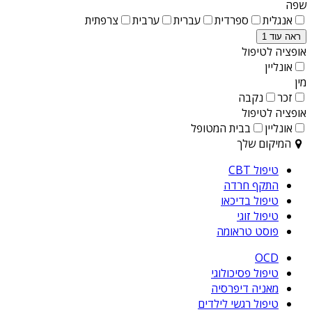
שפה
אנגלית
ספרדית
עברית
ערבית
צרפתית
ראה עוד 1
אופציה לטיפול
אונליין
מין
זכר
נקבה
אופציה לטיפול
אונליין
בבית המטופל
המיקום שלך
טיפול CBT
התקף חרדה
טיפול בדיכאו
טיפול זוגי
פוסט טראומה
OCD
טיפול פסיכולוגי
מאניה דיפרסיה
טיפול רגשי לילדים