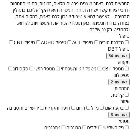
המתאים לכם. באתר מוצגים פרטים מלאים, זמינות, תחומי התמחות
ודרכי יצירת קשר ישירה ונוחה. המטרה היא להקל עליכם בתהליך
הבחירה – לאפשר למצוא טיפול שנכון לכם באמת, במקום אחד,
בצורה ברורה ונעימה. כאן תוכלו להכיר את האפשרויות, לקרוא,
ולהחליט בקצב שלכם.
טיפול
הדרכת הורים
טיפול ACT
טיפול ADHD
טיפול CBT
טיפול DBT
ראה עוד 54
מקצוע
מטפל CBT
מטפל זוגי ומשפחתי
מטפל רגשי
סקסולוג
פסיכולוג
ראה עוד 2
התמחות
קלינית
איזור
בקעת אונו
גליל
דרום
חיפה והקריות
ירושלים והסביבה
ראה עוד 6
מטופל
גיל השלישי
ילדים
מבוגרים
מתבגרים