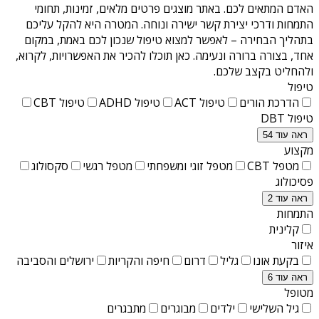
האדם המתאים לכם. באתר מוצגים פרטים מלאים, זמינות, תחומי
התמחות ודרכי יצירת קשר ישירה ונוחה. המטרה היא להקל עליכם
בתהליך הבחירה – לאפשר למצוא טיפול שנכון לכם באמת, במקום
אחד, בצורה ברורה ונעימה. כאן תוכלו להכיר את האפשרויות, לקרוא,
ולהחליט בקצב שלכם.
טיפול
הדרכת הורים
טיפול ACT
טיפול ADHD
טיפול CBT
טיפול DBT
ראה עוד 54
מקצוע
מטפל CBT
מטפל זוגי ומשפחתי
מטפל רגשי
סקסולוג
פסיכולוג
ראה עוד 2
התמחות
קלינית
איזור
בקעת אונו
גליל
דרום
חיפה והקריות
ירושלים והסביבה
ראה עוד 6
מטופל
גיל השלישי
ילדים
מבוגרים
מתבגרים