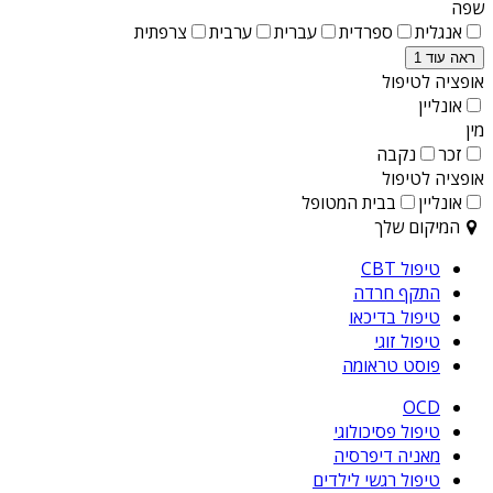
שפה
אנגלית
ספרדית
עברית
ערבית
צרפתית
ראה עוד 1
אופציה לטיפול
אונליין
מין
זכר
נקבה
אופציה לטיפול
אונליין
בבית המטופל
המיקום שלך
טיפול CBT
התקף חרדה
טיפול בדיכאו
טיפול זוגי
פוסט טראומה
OCD
טיפול פסיכולוגי
מאניה דיפרסיה
טיפול רגשי לילדים