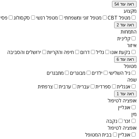
ראה עוד 54
מקצוע
מטפל CBT
מטפל זוגי ומשפחתי
מטפל רגשי
סקסולוג
פסיכ
ראה עוד 2
התמחות
קלינית
איזור
בקעת אונו
גליל
דרום
חיפה והקריות
ירושלים והסביבה
ראה עוד 6
מטופל
גיל השלישי
ילדים
מבוגרים
מתבגרים
שפה
אנגלית
ספרדית
עברית
ערבית
צרפתית
ראה עוד 1
אופציה לטיפול
אונליין
מין
זכר
נקבה
אופציה לטיפול
אונליין
בבית המטופל