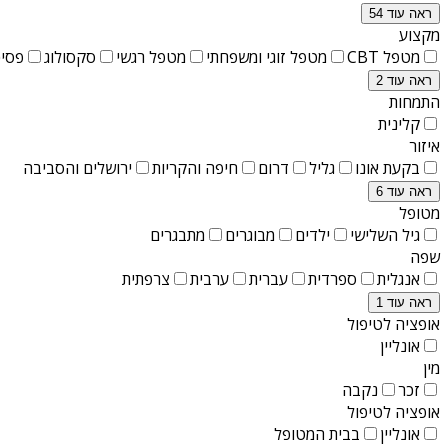
ראה עוד 54
מקצוע
מטפל CBT
מטפל זוגי ומשפחתי
מטפל רגשי
סקסולוג
פסיכ
ראה עוד 2
התמחות
קלינית
איזור
בקעת אונו
גליל
דרום
חיפה והקריות
ירושלים והסביבה
ראה עוד 6
מטופל
גיל השלישי
ילדים
מבוגרים
מתבגרים
שפה
אנגלית
ספרדית
עברית
ערבית
צרפתית
ראה עוד 1
אופציה לטיפול
אונליין
מין
זכר
נקבה
אופציה לטיפול
אונליין
בבית המטופל