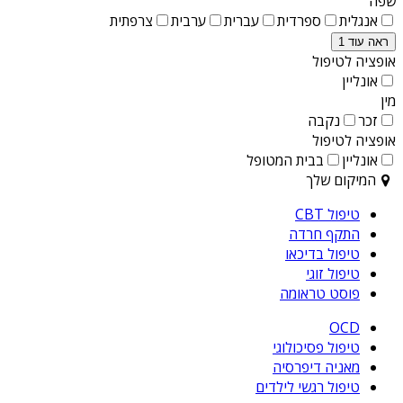
שפה
אנגלית
ספרדית
עברית
ערבית
צרפתית
ראה עוד 1
אופציה לטיפול
אונליין
מין
זכר
נקבה
אופציה לטיפול
אונליין
בבית המטופל
המיקום שלך
טיפול CBT
התקף חרדה
טיפול בדיכאו
טיפול זוגי
פוסט טראומה
OCD
טיפול פסיכולוגי
מאניה דיפרסיה
טיפול רגשי לילדים