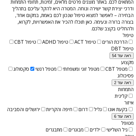
המתאים לכם. באתר מוצגים פרטים מלאים, זמינות, תחומי התמחות
ודרכי יצירת קשר ישירה ונוחה. המטרה היא להקל עליכם בתהליך
הבחירה – לאפשר למצוא טיפול שנכון לכם באמת, במקום אחד,
בצורה ברורה ונעימה. כאן תוכלו להכיר את האפשרויות, לקרוא,
ולהחליט בקצב שלכם.
טיפול
הדרכת הורים
טיפול ACT
טיפול ADHD
טיפול CBT
טיפול DBT
ראה עוד 54
מקצוע
מטפל CBT
מטפל זוגי ומשפחתי
מטפל רגשי
סקסולוג
פסיכולוג
ראה עוד 2
התמחות
קלינית
איזור
בקעת אונו
גליל
דרום
חיפה והקריות
ירושלים והסביבה
ראה עוד 6
מטופל
גיל השלישי
ילדים
מבוגרים
מתבגרים