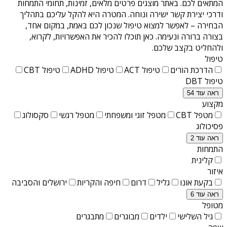
המתאים לכם. באתר מוצגים פרטים מלאים, זמינות, תחומי התמחות
ודרכי יצירת קשר ישירה ונוחה. המטרה היא להקל עליכם בתהליך
הבחירה – לאפשר למצוא טיפול שנכון לכם באמת, במקום אחד,
בצורה ברורה ונעימה. כאן תוכלו להכיר את האפשרויות, לקרוא,
ולהחליט בקצב שלכם.
טיפול
הדרכת הורים
טיפול ACT
טיפול ADHD
טיפול CBT
טיפול DBT
ראה עוד 54
מקצוע
מטפל CBT
מטפל זוגי ומשפחתי
מטפל רגשי
סקסולוג
פסיכולוג
ראה עוד 2
התמחות
קלינית
איזור
בקעת אונו
גליל
דרום
חיפה והקריות
ירושלים והסביבה
ראה עוד 6
מטופל
גיל השלישי
ילדים
מבוגרים
מתבגרים