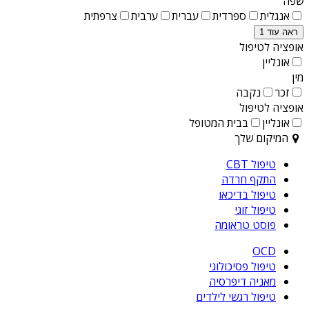
שפה
אנגלית
ספרדית
עברית
ערבית
צרפתית
ראה עוד 1
אופציה לטיפול
אונליין
מין
זכר
נקבה
אופציה לטיפול
אונליין
בבית המטופל
המיקום שלך
טיפול CBT
התקף חרדה
טיפול בדיכאו
טיפול זוגי
פוסט טראומה
OCD
טיפול פסיכולוגי
מאניה דיפרסיה
טיפול רגשי לילדים