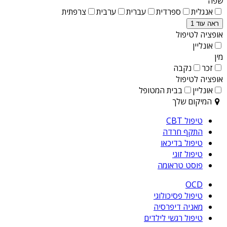
שפה
אנגלית
ספרדית
עברית
ערבית
צרפתית
ראה עוד 1
אופציה לטיפול
אונליין
מין
זכר
נקבה
אופציה לטיפול
אונליין
בבית המטופל
המיקום שלך
טיפול CBT
התקף חרדה
טיפול בדיכאו
טיפול זוגי
פוסט טראומה
OCD
טיפול פסיכולוגי
מאניה דיפרסיה
טיפול רגשי לילדים