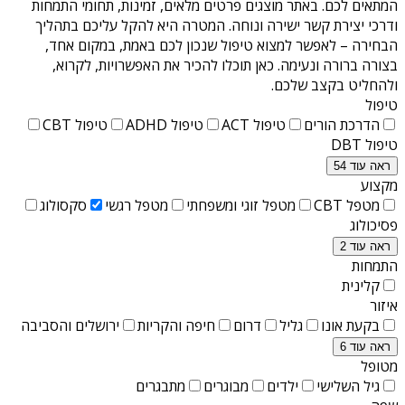
המתאים לכם. באתר מוצגים פרטים מלאים, זמינות, תחומי התמחות
ודרכי יצירת קשר ישירה ונוחה. המטרה היא להקל עליכם בתהליך
הבחירה – לאפשר למצוא טיפול שנכון לכם באמת, במקום אחד,
בצורה ברורה ונעימה. כאן תוכלו להכיר את האפשרויות, לקרוא,
ולהחליט בקצב שלכם.
טיפול
הדרכת הורים
טיפול ACT
טיפול ADHD
טיפול CBT
טיפול DBT
ראה עוד 54
מקצוע
מטפל CBT
מטפל זוגי ומשפחתי
מטפל רגשי
סקסולוג
פסיכולוג
ראה עוד 2
התמחות
קלינית
איזור
בקעת אונו
גליל
דרום
חיפה והקריות
ירושלים והסביבה
ראה עוד 6
מטופל
גיל השלישי
ילדים
מבוגרים
מתבגרים