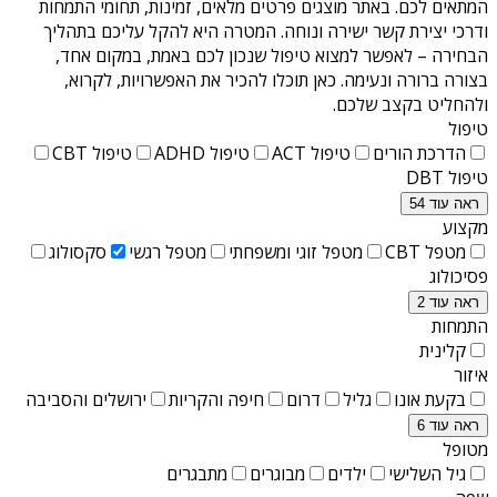
המתאים לכם. באתר מוצגים פרטים מלאים, זמינות, תחומי התמחות
ודרכי יצירת קשר ישירה ונוחה. המטרה היא להקל עליכם בתהליך
הבחירה – לאפשר למצוא טיפול שנכון לכם באמת, במקום אחד,
בצורה ברורה ונעימה. כאן תוכלו להכיר את האפשרויות, לקרוא,
ולהחליט בקצב שלכם.
טיפול
הדרכת הורים
טיפול ACT
טיפול ADHD
טיפול CBT
טיפול DBT
ראה עוד 54
מקצוע
מטפל CBT
מטפל זוגי ומשפחתי
מטפל רגשי
סקסולוג
פסיכולוג
ראה עוד 2
התמחות
קלינית
איזור
בקעת אונו
גליל
דרום
חיפה והקריות
ירושלים והסביבה
ראה עוד 6
מטופל
גיל השלישי
ילדים
מבוגרים
מתבגרים