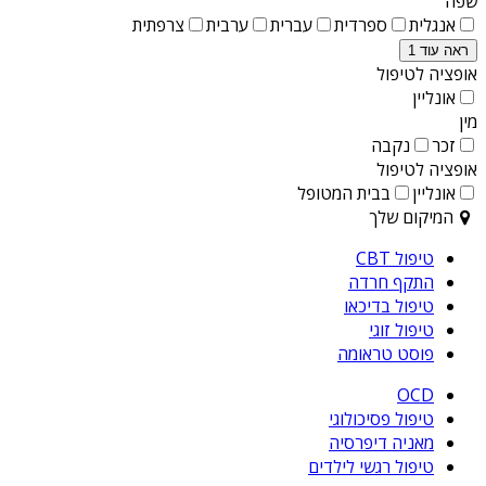
שפה
אנגלית
ספרדית
עברית
ערבית
צרפתית
ראה עוד 1
אופציה לטיפול
אונליין
מין
זכר
נקבה
אופציה לטיפול
אונליין
בבית המטופל
המיקום שלך
טיפול CBT
התקף חרדה
טיפול בדיכאו
טיפול זוגי
פוסט טראומה
OCD
טיפול פסיכולוגי
מאניה דיפרסיה
טיפול רגשי לילדים