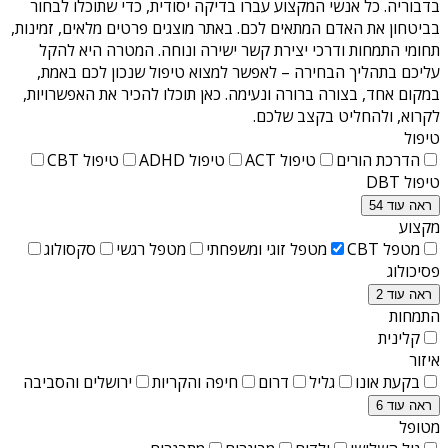
בדבוריה
. כל אנשי המקצוע עברו בדיקה יסודית, כדי שתוכלו לבחור
בביטחון את האדם המתאים לכם. באתר מוצגים פרטים מלאים, זמינות,
תחומי התמחות ודרכי יצירת קשר ישירה ונוחה. המטרה היא להקל
עליכם בתהליך הבחירה – לאפשר למצוא טיפול שנכון לכם באמת,
במקום אחד, בצורה ברורה ונעימה. כאן תוכלו להכיר את האפשרויות,
לקרוא, ולהחליט בקצב שלכם.
טיפול
הדרכת הורים
טיפול ACT
טיפול ADHD
טיפול CBT
טיפול DBT
ראה עוד 54
מקצוע
מטפל CBT
מטפל זוגי ומשפחתי
מטפל רגשי
סקסולוג
פסיכולוג
ראה עוד 2
התמחות
קלינית
איזור
בקעת אונו
גליל
דרום
חיפה והקריות
ירושלים והסביבה
ראה עוד 6
מטופל