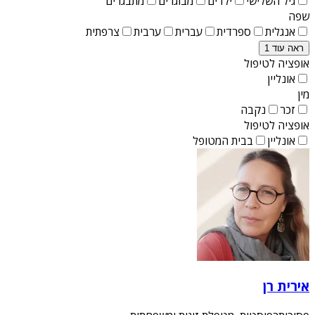
גיל השלישי
ילדים
מבוגרים
מתבגרים
שפה
אנגלית
ספרדית
עברית
ערבית
צרפתית
ראה עוד 1
אופציה לטיפול
אונליין
מין
זכר
נקבה
אופציה לטיפול
אונליין
בבית המטופל
אירית רן