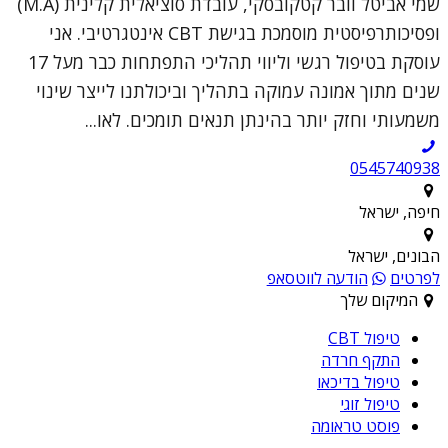
שמי אביטל וובר קטקובסקי, עובדת סוציאלית קלינית (M.A)
ופסיכותרפיסטית מוסמכת בגישת CBT אינטגרטיבי. אני
עוסקת בטיפול רגשי וליווי תהליכי התפתחות כבר מעל 17
שנים מתוך אמונה עמוקה בתהליך וביכולתנו לייצר שינוי
משמעותי וחזק יותר בהינתן תנאים תומכים. לאו...
0545740938
חיפה, ישראל
הבונים, ישראל
לפרטים
הודעה לווטסאפ
המיקום שלך
טיפול CBT
התקף חרדה
טיפול בדיכאו
טיפול זוגי
פוסט טראומה