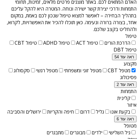
האדם המתאים לכם. באתר מוצגים פרטים מלאים, זמינות, תחומי
התמחות ודרכי יצירת קשר ישירה ונוחה. המטרה היא להקל עליכם
בתהליך הבחירה – לאפשר למצוא טיפול שנכון לכם באמת, במקום
אחד, בצורה ברורה ונעימה. כאן תוכלו להכיר את האפשרויות, לקרוא,
ולהחליט בקצב שלכם.
טיפול
הדרכת הורים
טיפול ACT
טיפול ADHD
טיפול CBT
טיפול DBT
ראה עוד 54
מקצוע
מטפל CBT
מטפל זוגי ומשפחתי
מטפל רגשי
סקסולוג
פסיכולוג
ראה עוד 2
התמחות
קלינית
איזור
בקעת אונו
גליל
דרום
חיפה והקריות
ירושלים והסביבה
ראה עוד 6
מטופל
גיל השלישי
ילדים
מבוגרים
מתבגרים