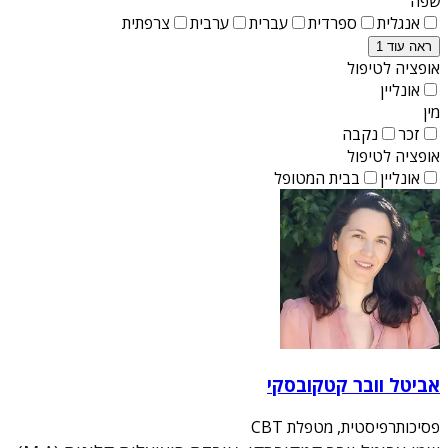
שפה
אנגלית
ספרדית
עברית
ערבית
צרפתית
ראה עוד 1
אופציה לטיפול
אונליין
מין
זכר
נקבה
אופציה לטיפול
אונליין
בבית המטופל
אביטל וובר קטקובסקי
פסיכותרפיסטית, מטפלת CBT