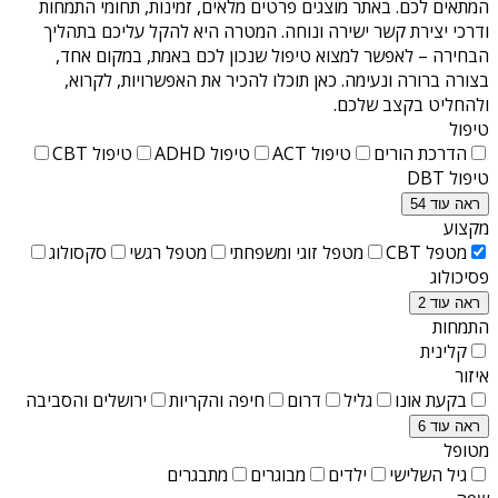
המתאים לכם. באתר מוצגים פרטים מלאים, זמינות, תחומי התמחות
ודרכי יצירת קשר ישירה ונוחה. המטרה היא להקל עליכם בתהליך
הבחירה – לאפשר למצוא טיפול שנכון לכם באמת, במקום אחד,
בצורה ברורה ונעימה. כאן תוכלו להכיר את האפשרויות, לקרוא,
ולהחליט בקצב שלכם.
טיפול
הדרכת הורים
טיפול ACT
טיפול ADHD
טיפול CBT
טיפול DBT
ראה עוד 54
מקצוע
מטפל CBT
מטפל זוגי ומשפחתי
מטפל רגשי
סקסולוג
פסיכולוג
ראה עוד 2
התמחות
קלינית
איזור
בקעת אונו
גליל
דרום
חיפה והקריות
ירושלים והסביבה
ראה עוד 6
מטופל
גיל השלישי
ילדים
מבוגרים
מתבגרים