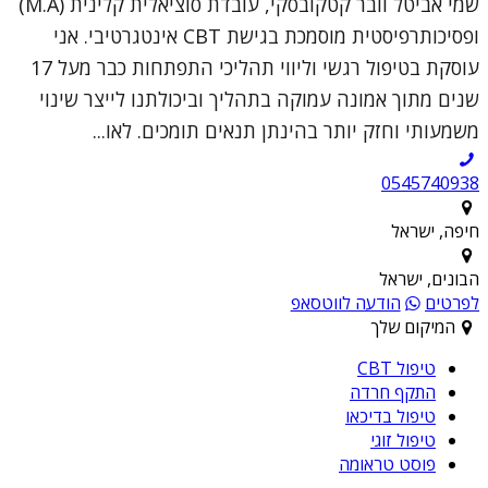
שמי אביטל וובר קטקובסקי, עובדת סוציאלית קלינית (M.A)
ופסיכותרפיסטית מוסמכת בגישת CBT אינטגרטיבי. אני
עוסקת בטיפול רגשי וליווי תהליכי התפתחות כבר מעל 17
שנים מתוך אמונה עמוקה בתהליך וביכולתנו לייצר שינוי
משמעותי וחזק יותר בהינתן תנאים תומכים. לאו...
0545740938
חיפה, ישראל
הבונים, ישראל
לפרטים
הודעה לווטסאפ
המיקום שלך
טיפול CBT
התקף חרדה
טיפול בדיכאו
טיפול זוגי
פוסט טראומה