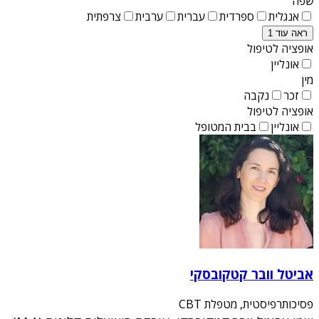
שפה
אנגלית
ספרדית
עברית
ערבית
צרפתית
ראה עוד 1
אופציה לטיפול
אונליין
מין
זכר
נקבה
אופציה לטיפול
אונליין
בבית המטופל
אביטל וובר קטקובסקי
פסיכותרפיסטית, מטפלת CBT