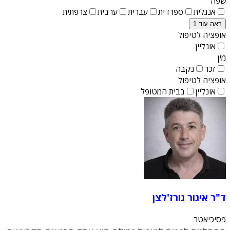
שפה
אנגלית
ספרדית
עברית
ערבית
צרפתית
ראה עוד 1
אופציה לטיפול
אונליין
מין
זכר
נקבה
אופציה לטיפול
אונליין
בבית המטופל
ד"ר איגור גורז'לצן
פסיכיאטר