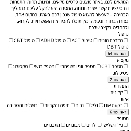
המתאים לכם. באתר מוצגים פרטים מלאים, זמינות, תחומי התמחות
ודרכי יצירת קשר ישירה ונוחה. המטרה היא להקל עליכם בתהליך
הבחירה – לאפשר למצוא טיפול שנכון לכם באמת, במקום אחד,
בצורה ברורה ונעימה. כאן תוכלו להכיר את האפשרויות, לקרוא,
ולהחליט בקצב שלכם.
טיפול
הדרכת הורים
טיפול ACT
טיפול ADHD
טיפול CBT
טיפול DBT
ראה עוד 54
מקצוע
מטפל CBT
מטפל זוגי ומשפחתי
מטפל רגשי
סקסולוג
פסיכולוג
ראה עוד 2
התמחות
קלינית
איזור
בקעת אונו
גליל
דרום
חיפה והקריות
ירושלים והסביבה
ראה עוד 6
מטופל
גיל השלישי
ילדים
מבוגרים
מתבגרים