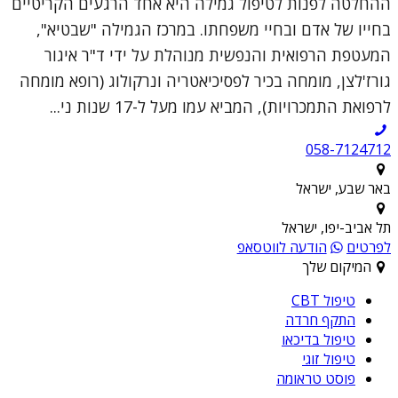
ההחלטה לפנות לטיפול גמילה היא אחד הרגעים הקריטיים
בחייו של אדם ובחיי משפחתו. במרכז הגמילה "שבטיא",
המעטפת הרפואית והנפשית מנוהלת על ידי ד"ר איגור
גורז'לצן, מומחה בכיר לפסיכיאטריה ונרקולוג (רופא מומחה
לרפואת התמכרויות), המביא עמו מעל ל-17 שנות ני...
058-7124712
באר שבע, ישראל
תל אביב-יפו, ישראל
לפרטים
הודעה לווטסאפ
המיקום שלך
טיפול CBT
התקף חרדה
טיפול בדיכאו
טיפול זוגי
פוסט טראומה