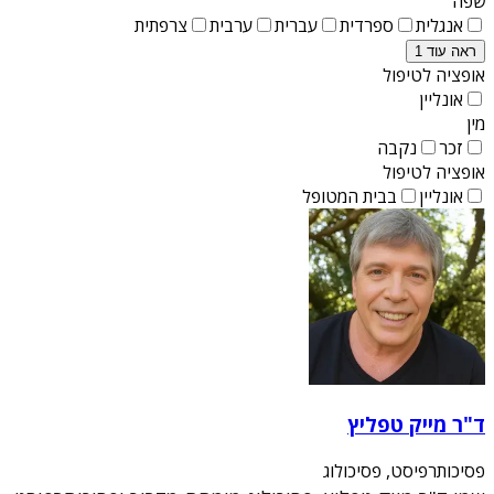
שפה
אנגלית
ספרדית
עברית
ערבית
צרפתית
ראה עוד 1
אופציה לטיפול
אונליין
מין
זכר
נקבה
אופציה לטיפול
אונליין
בבית המטופל
ד"ר מייק טפליץ
פסיכותרפיסט, פסיכולוג