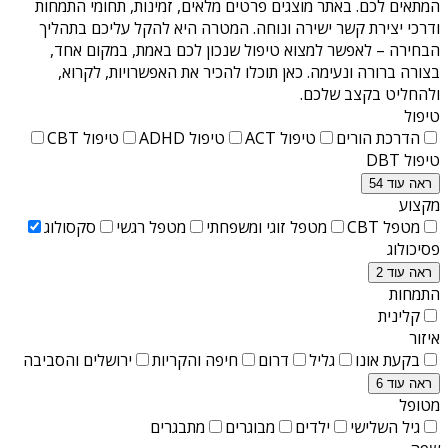
המתאים לכם. באתר מוצגים פרטים מלאים, זמינות, תחומי התמחות
ודרכי יצירת קשר ישירה ונוחה. המטרה היא להקל עליכם בתהליך
הבחירה – לאפשר למצוא טיפול שנכון לכם באמת, במקום אחד,
בצורה ברורה ונעימה. כאן תוכלו להכיר את האפשרויות, לקרוא,
ולהחליט בקצב שלכם.
טיפול
הדרכת הורים
טיפול ACT
טיפול ADHD
טיפול CBT
טיפול DBT
ראה עוד 54
מקצוע
מטפל CBT
מטפל זוגי ומשפחתי
מטפל רגשי
סקסולוג
פסיכולוג
ראה עוד 2
התמחות
קלינית
איזור
בקעת אונו
גליל
דרום
חיפה והקריות
ירושלים והסביבה
ראה עוד 6
מטופל
גיל השלישי
ילדים
מבוגרים
מתבגרים