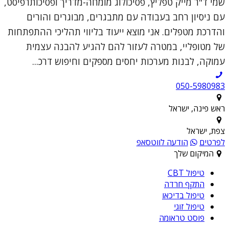
שמי ד"ר מייק טפליץ, פסיכולוג מומחה-מדריך ופסיכותרפיסט,
עם ניסיון רחב בעבודה עם מתבגרים, מבוגרים והורים
והדרכת מטפלים. אני מוצא ייעוד בליווי תהליכי ההתפתחות
של מטופליי, במטרה לעזור להם להגיע להבנה עצמית
עמוקה, לבנות מערכות יחסים מספקים וחיפוש דרכ...
050-5980983
ראש פינה, ישראל
צפת, ישראל
לפרטים
הודעה לווטסאפ
המיקום שלך
טיפול CBT
התקף חרדה
טיפול בדיכאו
טיפול זוגי
פוסט טראומה