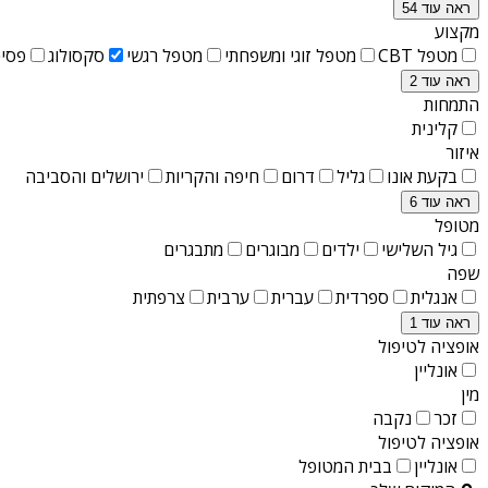
ראה עוד 54
מקצוע
מטפל CBT
מטפל זוגי ומשפחתי
מטפל רגשי
סקסולוג
פסיכ
ראה עוד 2
התמחות
קלינית
איזור
בקעת אונו
גליל
דרום
חיפה והקריות
ירושלים והסביבה
ראה עוד 6
מטופל
גיל השלישי
ילדים
מבוגרים
מתבגרים
שפה
אנגלית
ספרדית
עברית
ערבית
צרפתית
ראה עוד 1
אופציה לטיפול
אונליין
מין
זכר
נקבה
אופציה לטיפול
אונליין
בבית המטופל