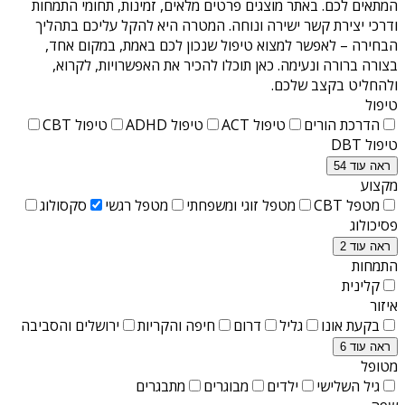
המתאים לכם. באתר מוצגים פרטים מלאים, זמינות, תחומי התמחות
ודרכי יצירת קשר ישירה ונוחה. המטרה היא להקל עליכם בתהליך
הבחירה – לאפשר למצוא טיפול שנכון לכם באמת, במקום אחד,
בצורה ברורה ונעימה. כאן תוכלו להכיר את האפשרויות, לקרוא,
ולהחליט בקצב שלכם.
טיפול
הדרכת הורים
טיפול ACT
טיפול ADHD
טיפול CBT
טיפול DBT
ראה עוד 54
מקצוע
מטפל CBT
מטפל זוגי ומשפחתי
מטפל רגשי
סקסולוג
פסיכולוג
ראה עוד 2
התמחות
קלינית
איזור
בקעת אונו
גליל
דרום
חיפה והקריות
ירושלים והסביבה
ראה עוד 6
מטופל
גיל השלישי
ילדים
מבוגרים
מתבגרים