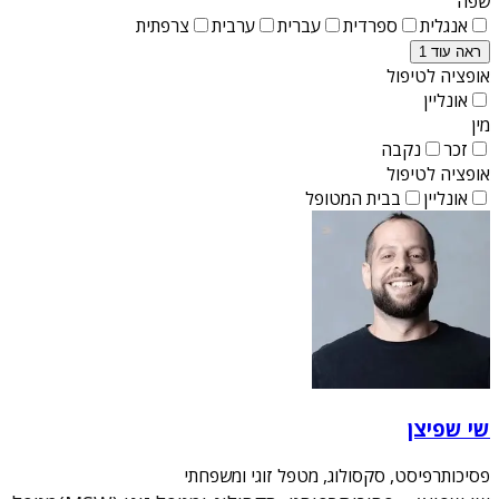
שפה
אנגלית
ספרדית
עברית
ערבית
צרפתית
ראה עוד 1
אופציה לטיפול
אונליין
מין
זכר
נקבה
אופציה לטיפול
אונליין
בבית המטופל
שי שפיצן
פסיכותרפיסט, סקסולוג, מטפל זוגי ומשפחתי