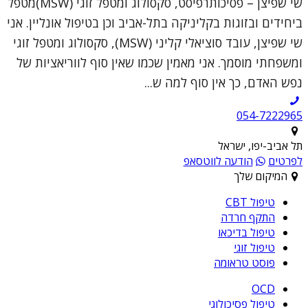
שי שפיצן – פסיכותרפיסט, סקסולוג ומטפל זוגי (MSW)מטפל
ביחידים ובזוגות בקליניקה בתל-אביב וכן בטיפול אונליין. אני
שי שפיצן, עובד סוציאלי קליני (MSW), סקסולוג ומטפל זוגי
ומשפחתי מוסמך. אני מאמין שכמו שאין סוף לווריאציות של
נפש האדם, כך אין סוף למה ש...
054-7222965
תל אביב-יפו, ישראל
לפרטים
הודעה לווטסאפ
המיקום שלך
טיפול CBT
התקף חרדה
טיפול בדיכאו
טיפול זוגי
פוסט טראומה
OCD
טיפול פסיכולוגי