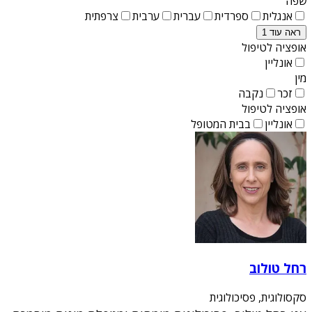
שפה
אנגלית
ספרדית
עברית
ערבית
צרפתית
ראה עוד 1
אופציה לטיפול
אונליין
מין
זכר
נקבה
אופציה לטיפול
אונליין
בבית המטופל
רחל טולוב
סקסולוגית, פסיכולוגית