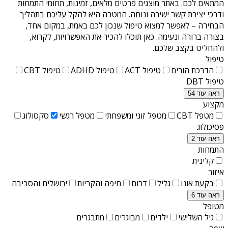
המתאים לכם. באתר מוצגים פרטים מלאים, זמינות, תחומי התמחות
ודרכי יצירת קשר ישירה ונוחה. המטרה היא להקל עליכם בתהליך
הבחירה – לאפשר למצוא טיפול שנכון לכם באמת, במקום אחד,
בצורה ברורה ונעימה. כאן תוכלו להכיר את האפשרויות, לקרוא,
ולהחליט בקצב שלכם.
טיפול
הדרכת הורים
טיפול ACT
טיפול ADHD
טיפול CBT
טיפול DBT
ראה עוד 54
מקצוע
מטפל CBT
מטפל זוגי ומשפחתי
מטפל רגשי
סקסולוג
פסיכולוג
ראה עוד 2
התמחות
קלינית
איזור
בקעת אונו
גליל
דרום
חיפה והקריות
ירושלים והסביבה
ראה עוד 6
מטופל
גיל השלישי
ילדים
מבוגרים
מתבגרים