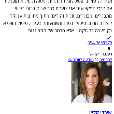
אני רחל טולוב, פסיכולוגית מומחית ומטפלת מינית מוסמכת.
את דרכי המקצועית אני צועדת כבר שנים רבות בליווי
מתבגרים, מבוגרים, זוגות והורים, מתוך מחויבות עמוקה
ליצירת מרחב טיפולי בטוח ומשמעותי. בעיניי, טיפול הוא לא
רק מענה למצוקה – אלא מרחב של התבוננות...
054-7639779
רעננה, ישראל
לפרטים
הודעה לווטסאפ
שירלי קליין