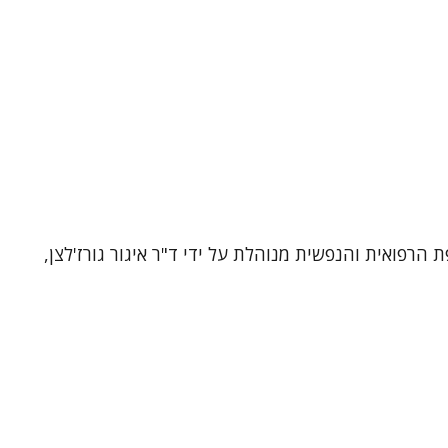
רפואית והנפשית מנוהלת על ידי ד"ר איגור גורז'לצן,