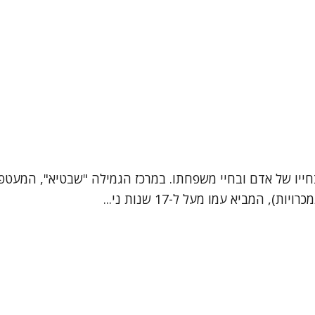
יו של אדם ובחיי משפחתו. במרכז הגמילה "שבטיא", המעטפת ה
המביא עמו מעל ל-17 שנות ני...