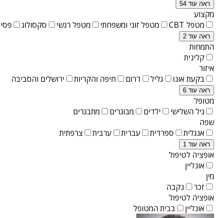
ראה עוד 54
מקצוע
מטפל CBT
מטפל זוגי ומשפחתי
מטפל רגשי
סקסולוג
פסיכ
ראה עוד 2
התמחות
קלינית
איזור
בקעת אונו
גליל
דרום
חיפה והקריות
ירושלים והסביבה
ראה עוד 6
מטופל
גיל השלישי
ילדים
מבוגרים
מתבגרים
שפה
אנגלית
ספרדית
עברית
ערבית
צרפתית
ראה עוד 1
אופציה לטיפול
אונליין
מין
זכר
נקבה
אופציה לטיפול
אונליין
בבית המטופל