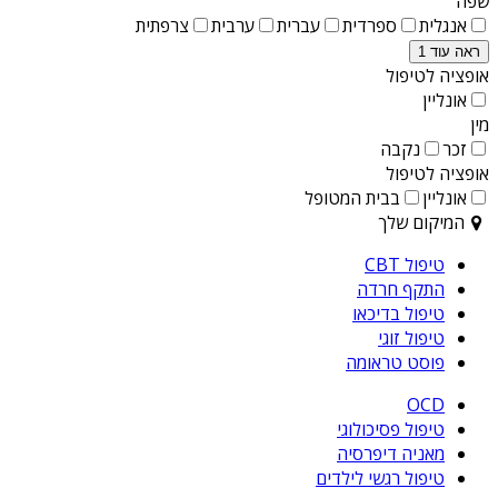
שפה
אנגלית
ספרדית
עברית
ערבית
צרפתית
ראה עוד 1
אופציה לטיפול
אונליין
מין
זכר
נקבה
אופציה לטיפול
אונליין
בבית המטופל
המיקום שלך
טיפול CBT
התקף חרדה
טיפול בדיכאו
טיפול זוגי
פוסט טראומה
OCD
טיפול פסיכולוגי
מאניה דיפרסיה
טיפול רגשי לילדים