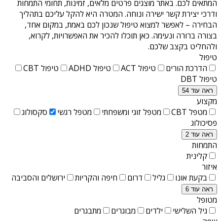
המתאים לכם. באתר מוצגים פרטים מלאים, זמינות, תחומי התמחות
ודרכי יצירת קשר ישירה ונוחה. המטרה היא להקל עליכם בתהליך
הבחירה – לאפשר למצוא טיפול שנכון לכם באמת, במקום אחד,
בצורה ברורה ונעימה. כאן תוכלו להכיר את האפשרויות, לקרוא,
ולהחליט בקצב שלכם.
טיפול
הדרכת הורים
טיפול ACT
טיפול ADHD
טיפול CBT
טיפול DBT
ראה עוד 54
מקצוע
מטפל CBT
מטפל זוגי ומשפחתי
מטפל רגשי
סקסולוג
פסיכולוג
ראה עוד 2
התמחות
קלינית
איזור
בקעת אונו
גליל
דרום
חיפה והקריות
ירושלים והסביבה
ראה עוד 6
מטופל
גיל השלישי
ילדים
מבוגרים
מתבגרים