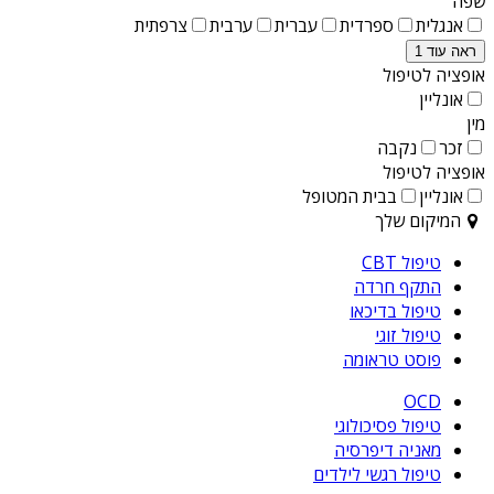
שפה
אנגלית
ספרדית
עברית
ערבית
צרפתית
ראה עוד 1
אופציה לטיפול
אונליין
מין
זכר
נקבה
אופציה לטיפול
אונליין
בבית המטופל
המיקום שלך
טיפול CBT
התקף חרדה
טיפול בדיכאו
טיפול זוגי
פוסט טראומה
OCD
טיפול פסיכולוגי
מאניה דיפרסיה
טיפול רגשי לילדים