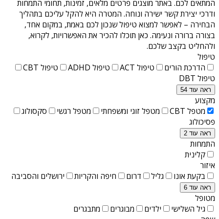
המתאים לכם. באתר מוצגים פרטים מלאים, זמינות, תחומי התמחות
ודרכי יצירת קשר ישירה ונוחה. המטרה היא להקל עליכם בתהליך
הבחירה – לאפשר למצוא טיפול שנכון לכם באמת, במקום אחד,
בצורה ברורה ונעימה. כאן תוכלו להכיר את האפשרויות, לקרוא,
ולהחליט בקצב שלכם.
טיפול
הדרכת הורים
טיפול ACT
טיפול ADHD
טיפול CBT
טיפול DBT
ראה עוד 54
מקצוע
מטפל CBT
מטפל זוגי ומשפחתי
מטפל רגשי
סקסולוג
פסיכולוג
ראה עוד 2
התמחות
קלינית
איזור
בקעת אונו
גליל
דרום
חיפה והקריות
ירושלים והסביבה
ראה עוד 6
מטופל
גיל השלישי
ילדים
מבוגרים
מתבגרים