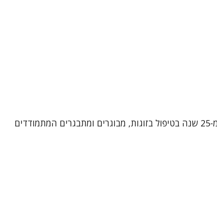
שמי אירית רן, פסיכותרפיסטית, מטפלת בתנועה ומטפלת זוגית ומשפחתית מוסמכת. אני מביאה עמי ניסיון עשיר של למעלה מ-25 שנה בטיפול בזוגות, מבוגרים ומתבגרים המתמודדים