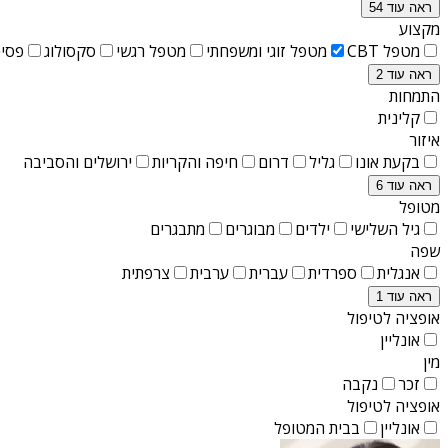
ראה עוד 54
מקצוע
מטפל CBT
מטפל זוגי ומשפחתי
מטפל רגשי
סקסולוג
פסיכ
ראה עוד 2
התמחות
קלינית
איזור
בקעת אונו
גליל
דרום
חיפה והקריות
ירושלים והסביבה
ראה עוד 6
מטופל
גיל השלישי
ילדים
מבוגרים
מתבגרים
שפה
אנגלית
ספרדית
עברית
ערבית
צרפתית
ראה עוד 1
אופציה לטיפול
אונליין
מין
זכר
נקבה
אופציה לטיפול
אונליין
בבית המטופל