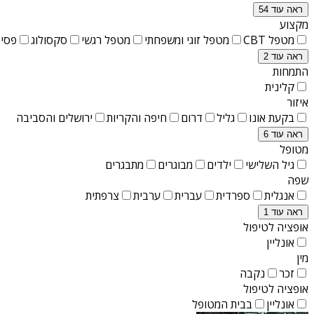
ראה עוד 54
מקצוע
מטפל CBT
מטפל זוגי ומשפחתי
מטפל רגשי
סקסולוג
פסיכ
ראה עוד 2
התמחות
קלינית
איזור
בקעת אונו
גליל
דרום
חיפה והקריות
ירושלים והסביבה
ראה עוד 6
מטופל
גיל השלישי
ילדים
מבוגרים
מתבגרים
שפה
אנגלית
ספרדית
עברית
ערבית
צרפתית
ראה עוד 1
אופציה לטיפול
אונליין
מין
זכר
נקבה
אופציה לטיפול
אונליין
בבית המטופל