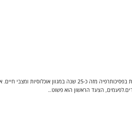
נעים להכיר שמי אפרת, אני עובדת סוציאלית קלינית, המטפלת בפסיכותרפיה
ם.לפעמים, הצעד הראשון הוא פשוט...