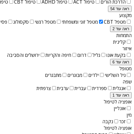
הדרכת הורים
טיפול ACT
טיפול ADHD
טיפול CBT
טיפול T
ראה עוד 54
מקצוע
מטפל CBT
מטפל זוגי ומשפחתי
מטפל רגשי
סקסולוג
פסיכ
ראה עוד 2
התמחות
קלינית
איזור
בקעת אונו
גליל
דרום
חיפה והקריות
ירושלים והסביבה
ראה עוד 6
מטופל
גיל השלישי
ילדים
מבוגרים
מתבגרים
שפה
אנגלית
ספרדית
עברית
ערבית
צרפתית
ראה עוד 1
אופציה לטיפול
אונליין
מין
זכר
נקבה
אופציה לטיפול