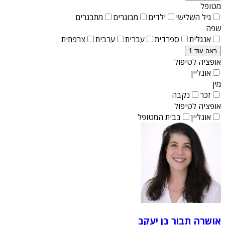
מטופל
גיל השלישי
ילדים
מבוגרים
מתבגרים
שפה
אנגלית
ספרדית
עברית
ערבית
צרפתית
ראה עוד 1
אופציה לטיפול
אונליין
מין
זכר
נקבה
אופציה לטיפול
אונליין
בבית המטופל
אושרה תבור בן יעקב