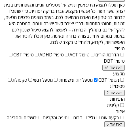
כאן תוכלו למצוא מידע אמין ונגיש על
מטפלים זוגיים ומשפחתיים בבית
יצחק שער חפר
. כל אנשי המקצוע עברו בדיקה יסודית, כדי שתוכלו
לבחור בביטחון את האדם המתאים לכם. באתר מוצגים פרטים מלאים,
זמינות, תחומי התמחות ודרכי יצירת קשר ישירה ונוחה. המטרה היא
להקל עליכם בתהליך הבחירה – לאפשר למצוא טיפול שנכון לכם
באמת, במקום אחד, בצורה ברורה ונעימה. כאן תוכלו להכיר את
האפשרויות, לקרוא, ולהחליט בקצב שלכם.
טיפול
הדרכת הורים
טיפול ACT
טיפול ADHD
טיפול CBT
טיפול DBT
ראה עוד 54
מקצוע
מטפל CBT
מטפל זוגי ומשפחתי
מטפל רגשי
סקסולוג
פסיכולוג
ראה עוד 2
התמחות
קלינית
איזור
בקעת אונו
גליל
דרום
חיפה והקריות
ירושלים והסביבה
ראה עוד 6