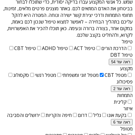
שמש
. כל אנשי המקצוע עברו בדיקה יסודית, כדי שתוכלו לבחור
בביטחון את האדם המתאים לכם. באתר מוצגים פרטים מלאים, זמינות,
תחומי התמחות ודרכי יצירת קשר ישירה ונוחה. המטרה היא להקל
עליכם בתהליך הבחירה – לאפשר למצוא טיפול שנכון לכם באמת,
במקום אחד, בצורה ברורה ונעימה. כאן תוכלו להכיר את האפשרויות,
לקרוא, ולהחליט בקצב שלכם.
טיפול
הדרכת הורים
טיפול ACT
טיפול ADHD
טיפול CBT
טיפול DBT
ראה עוד 54
מקצוע
מטפל CBT
מטפל זוגי ומשפחתי
מטפל רגשי
סקסולוג
פסיכולוג
ראה עוד 2
התמחות
קלינית
איזור
בקעת אונו
גליל
דרום
חיפה והקריות
ירושלים והסביבה
ראה עוד 6
מטופל