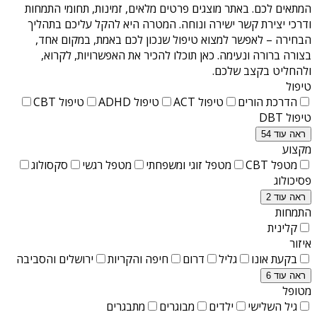
המתאים לכם. באתר מוצגים פרטים מלאים, זמינות, תחומי התמחות
ודרכי יצירת קשר ישירה ונוחה. המטרה היא להקל עליכם בתהליך
הבחירה – לאפשר למצוא טיפול שנכון לכם באמת, במקום אחד,
בצורה ברורה ונעימה. כאן תוכלו להכיר את האפשרויות, לקרוא,
ולהחליט בקצב שלכם.
טיפול
הדרכת הורים
טיפול ACT
טיפול ADHD
טיפול CBT
טיפול DBT
ראה עוד 54
מקצוע
מטפל CBT
מטפל זוגי ומשפחתי
מטפל רגשי
סקסולוג
פסיכולוג
ראה עוד 2
התמחות
קלינית
איזור
בקעת אונו
גליל
דרום
חיפה והקריות
ירושלים והסביבה
ראה עוד 6
מטופל
גיל השלישי
ילדים
מבוגרים
מתבגרים