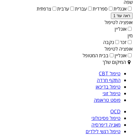
שפה
אנגלית
ספרדית
עברית
ערבית
צרפתית
ראה עוד 1
אופציה לטיפול
אונליין
מין
זכר
נקבה
אופציה לטיפול
אונליין
בבית המטופל
המיקום שלך
טיפול CBT
התקף חרדה
טיפול בדיכאו
טיפול זוגי
פוסט טראומה
OCD
טיפול פסיכולוגי
מאניה דיפרסיה
טיפול רגשי לילדים