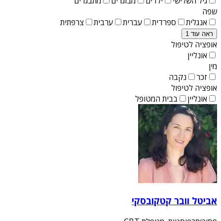
גיל השלישי
ילדים
מבוגרים
מתבגרים
שפה
אנגלית
ספרדית
עברית
ערבית
צרפתית
ראה עוד 1
אופציה לטיפול
אונליין
מין
זכר
נקבה
אופציה לטיפול
אונליין
בבית המטופל
אביטל וובר קטקובסקי