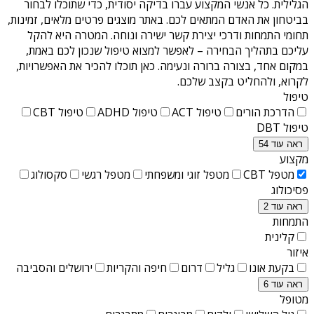
הגלילית
. כל אנשי המקצוע עברו בדיקה יסודית, כדי שתוכלו לבחור
בביטחון את האדם המתאים לכם. באתר מוצגים פרטים מלאים, זמינות,
תחומי התמחות ודרכי יצירת קשר ישירה ונוחה. המטרה היא להקל
עליכם בתהליך הבחירה – לאפשר למצוא טיפול שנכון לכם באמת,
במקום אחד, בצורה ברורה ונעימה. כאן תוכלו להכיר את האפשרויות,
לקרוא, ולהחליט בקצב שלכם.
טיפול
הדרכת הורים
טיפול ACT
טיפול ADHD
טיפול CBT
טיפול DBT
ראה עוד 54
מקצוע
מטפל CBT
מטפל זוגי ומשפחתי
מטפל רגשי
סקסולוג
פסיכולוג
ראה עוד 2
התמחות
קלינית
איזור
בקעת אונו
גליל
דרום
חיפה והקריות
ירושלים והסביבה
ראה עוד 6
מטופל