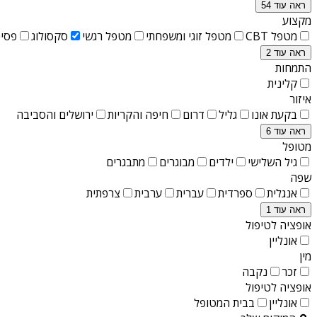
ראה עוד 54
מקצוע
מטפל CBT
מטפל זוגי ומשפחתי
מטפל רגשי
סקסולוג
פסיכ
ראה עוד 2
התמחות
קלינית
איזור
בקעת אונו
גליל
דרום
חיפה והקריות
ירושלים והסביבה
ראה עוד 6
מטופל
גיל השלישי
ילדים
מבוגרים
מתבגרים
שפה
אנגלית
ספרדית
עברית
ערבית
צרפתית
ראה עוד 1
אופציה לטיפול
אונליין
מין
זכר
נקבה
אופציה לטיפול
אונליין
בבית המטופל