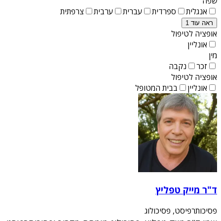
שפה
אנגלית
ספרדית
עברית
ערבית
צרפתית
ראה עוד 1
אופציה לטיפול
אונליין
מין
זכר
נקבה
אופציה לטיפול
אונליין
בבית המטופל
ד"ר מייק טפליץ
פסיכותרפיסט, פסיכולוג