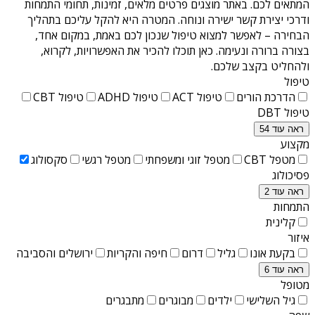
המתאים לכם. באתר מוצגים פרטים מלאים, זמינות, תחומי התמחות
ודרכי יצירת קשר ישירה ונוחה. המטרה היא להקל עליכם בתהליך
הבחירה – לאפשר למצוא טיפול שנכון לכם באמת, במקום אחד,
בצורה ברורה ונעימה. כאן תוכלו להכיר את האפשרויות, לקרוא,
ולהחליט בקצב שלכם.
טיפול
הדרכת הורים
טיפול ACT
טיפול ADHD
טיפול CBT
טיפול DBT
ראה עוד 54
מקצוע
מטפל CBT
מטפל זוגי ומשפחתי
מטפל רגשי
סקסולוג
פסיכולוג
ראה עוד 2
התמחות
קלינית
איזור
בקעת אונו
גליל
דרום
חיפה והקריות
ירושלים והסביבה
ראה עוד 6
מטופל
גיל השלישי
ילדים
מבוגרים
מתבגרים