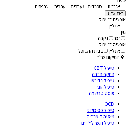
שפה
אנגלית
ספרדית
עברית
ערבית
צרפתית
ראה עוד 1
אופציה לטיפול
אונליין
מין
זכר
נקבה
אופציה לטיפול
אונליין
בבית המטופל
המיקום שלך
טיפול CBT
התקף חרדה
טיפול בדיכאו
טיפול זוגי
פוסט טראומה
OCD
טיפול פסיכולוגי
מאניה דיפרסיה
טיפול רגשי לילדים