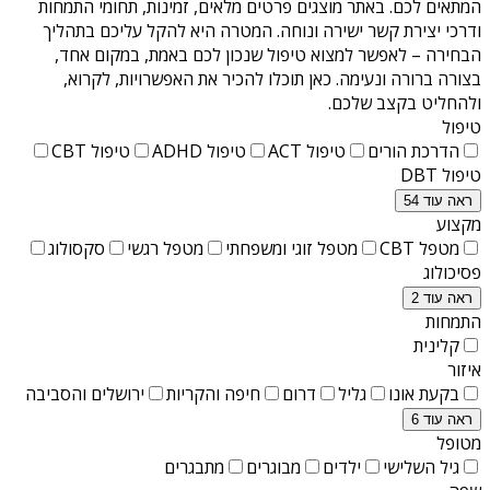
המתאים לכם. באתר מוצגים פרטים מלאים, זמינות, תחומי התמחות
ודרכי יצירת קשר ישירה ונוחה. המטרה היא להקל עליכם בתהליך
הבחירה – לאפשר למצוא טיפול שנכון לכם באמת, במקום אחד,
בצורה ברורה ונעימה. כאן תוכלו להכיר את האפשרויות, לקרוא,
ולהחליט בקצב שלכם.
טיפול
הדרכת הורים
טיפול ACT
טיפול ADHD
טיפול CBT
טיפול DBT
ראה עוד 54
מקצוע
מטפל CBT
מטפל זוגי ומשפחתי
מטפל רגשי
סקסולוג
פסיכולוג
ראה עוד 2
התמחות
קלינית
איזור
בקעת אונו
גליל
דרום
חיפה והקריות
ירושלים והסביבה
ראה עוד 6
מטופל
גיל השלישי
ילדים
מבוגרים
מתבגרים