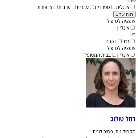
שפה
אנגלית
ספרדית
עברית
ערבית
צרפתית
ראה עוד 1
אופציה לטיפול
אונליין
מין
זכר
נקבה
אופציה לטיפול
אונליין
בבית המטופל
רחל טולוב
סקסולוגית, פסיכולוגית