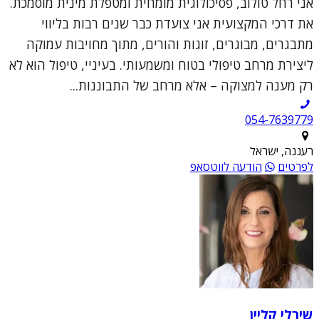
אני רחל טולוב, פסיכולוגית מומחית ומטפלת מינית מוסמכת.
את דרכי המקצועית אני צועדת כבר שנים רבות בליווי
מתבגרים, מבוגרים, זוגות והורים, מתוך מחויבות עמוקה
ליצירת מרחב טיפולי בטוח ומשמעותי. בעיניי, טיפול הוא לא
רק מענה למצוקה – אלא מרחב של התבוננות...
054-7639779
רעננה, ישראל
לפרטים
הודעה לווטסאפ
שירלי קליין