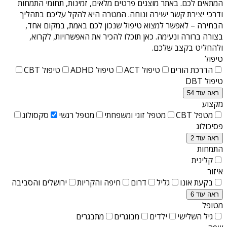
המתאים לכם. באתר מוצגים פרטים מלאים, זמינות, תחומי התמחות
ודרכי יצירת קשר ישירה ונוחה. המטרה היא להקל עליכם בתהליך
הבחירה – לאפשר למצוא טיפול שנכון לכם באמת, במקום אחד,
בצורה ברורה ונעימה. כאן תוכלו להכיר את האפשרויות, לקרוא,
ולהחליט בקצב שלכם.
טיפול
הדרכת הורים
טיפול ACT
טיפול ADHD
טיפול CBT
טיפול DBT
ראה עוד 54
מקצוע
מטפל CBT
מטפל זוגי ומשפחתי
מטפל רגשי
סקסולוג
פסיכולוג
ראה עוד 2
התמחות
קלינית
איזור
בקעת אונו
גליל
דרום
חיפה והקריות
ירושלים והסביבה
ראה עוד 6
מטופל
גיל השלישי
ילדים
מבוגרים
מתבגרים