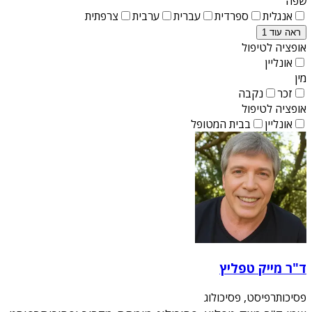
שפה
אנגלית
ספרדית
עברית
ערבית
צרפתית
ראה עוד 1
אופציה לטיפול
אונליין
מין
זכר
נקבה
אופציה לטיפול
אונליין
בבית המטופל
ד"ר מייק טפליץ
פסיכותרפיסט, פסיכולוג