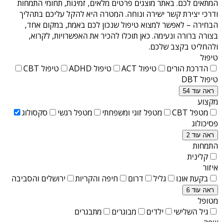
המתאים לכם. באתר מוצגים פרטים מלאים, זמינות, תחומי התמחות
ודרכי יצירת קשר ישירה ונוחה. המטרה היא להקל עליכם בתהליך
הבחירה – לאפשר למצוא טיפול שנכון לכם באמת, במקום אחד,
בצורה ברורה ונעימה. כאן תוכלו להכיר את האפשרויות, לקרוא,
ולהחליט בקצב שלכם.
טיפול
הדרכת הורים
טיפול ACT
טיפול ADHD
טיפול CBT
טיפול DBT
ראה עוד 54
מקצוע
מטפל CBT
מטפל זוגי ומשפחתי
מטפל רגשי
סקסולוג
פסיכולוג
ראה עוד 2
התמחות
קלינית
איזור
בקעת אונו
גליל
דרום
חיפה והקריות
ירושלים והסביבה
ראה עוד 6
מטופל
גיל השלישי
ילדים
מבוגרים
מתבגרים