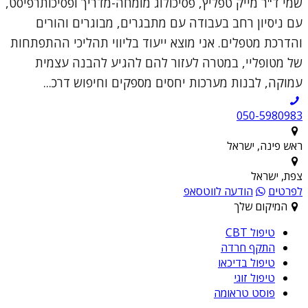
שמי ד"ר מייק טפליץ, פסיכולוג מומחה-מדריך ופסיכותרפיסט,
עם ניסיון רחב בעבודה עם מתבגרים, מבוגרים והורים
והדרכת מטפלים. אני מוצא ייעוד בליווי תהליכי ההתפתחות
של מטופליי, במטרה לעזור להם להגיע להבנה עצמית
עמוקה, לבנות מערכות יחסים מספקים וחיפוש דרכ...
050-5980983
ראש פינה, ישראל
צפת, ישראל
לפרטים
הודעה לווטסאפ
המיקום שלך
טיפול CBT
התקף חרדה
טיפול בדיכאו
טיפול זוגי
פוסט טראומה