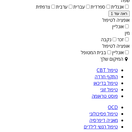
שפה
אנגלית
ספרדית
עברית
ערבית
צרפתית
ראה עוד 1
אופציה לטיפול
אונליין
מין
זכר
נקבה
אופציה לטיפול
אונליין
בבית המטופל
המיקום שלך
טיפול CBT
התקף חרדה
טיפול בדיכאו
טיפול זוגי
פוסט טראומה
OCD
טיפול פסיכולוגי
מאניה דיפרסיה
טיפול רגשי לילדים