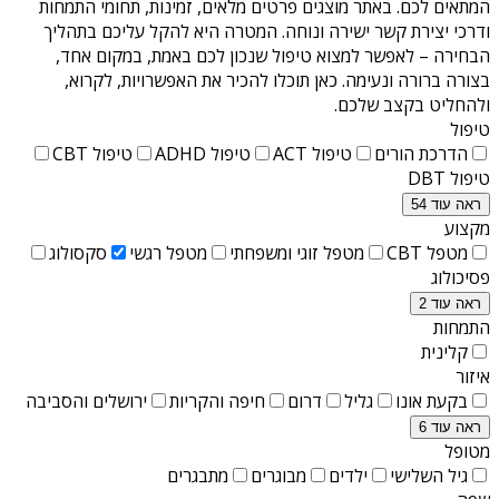
המתאים לכם. באתר מוצגים פרטים מלאים, זמינות, תחומי התמחות
ודרכי יצירת קשר ישירה ונוחה. המטרה היא להקל עליכם בתהליך
הבחירה – לאפשר למצוא טיפול שנכון לכם באמת, במקום אחד,
בצורה ברורה ונעימה. כאן תוכלו להכיר את האפשרויות, לקרוא,
ולהחליט בקצב שלכם.
טיפול
הדרכת הורים
טיפול ACT
טיפול ADHD
טיפול CBT
טיפול DBT
ראה עוד 54
מקצוע
מטפל CBT
מטפל זוגי ומשפחתי
מטפל רגשי
סקסולוג
פסיכולוג
ראה עוד 2
התמחות
קלינית
איזור
בקעת אונו
גליל
דרום
חיפה והקריות
ירושלים והסביבה
ראה עוד 6
מטופל
גיל השלישי
ילדים
מבוגרים
מתבגרים