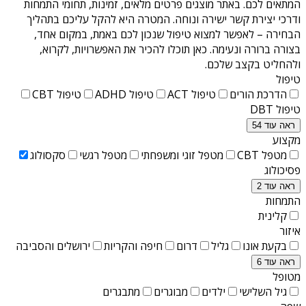
המתאים לכם. באתר מוצגים פרטים מלאים, זמינות, תחומי התמחות
ודרכי יצירת קשר ישירה ונוחה. המטרה היא להקל עליכם בתהליך
הבחירה – לאפשר למצוא טיפול שנכון לכם באמת, במקום אחד,
בצורה ברורה ונעימה. כאן תוכלו להכיר את האפשרויות, לקרוא,
ולהחליט בקצב שלכם.
טיפול
הדרכת הורים
טיפול ACT
טיפול ADHD
טיפול CBT
טיפול DBT
ראה עוד 54
מקצוע
מטפל CBT
מטפל זוגי ומשפחתי
מטפל רגשי
סקסולוג
פסיכולוג
ראה עוד 2
התמחות
קלינית
איזור
בקעת אונו
גליל
דרום
חיפה והקריות
ירושלים והסביבה
ראה עוד 6
מטופל
גיל השלישי
ילדים
מבוגרים
מתבגרים