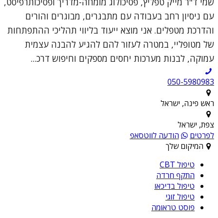
שמי ד"ר מייק טפליץ, פסיכולוג מומחה-מדריך ופסיכותרפיסט,
עם ניסיון רחב בעבודה עם מתבגרים, מבוגרים והורים
והדרכת מטפלים. אני מוצא ייעוד בליווי תהליכי ההתפתחות
של מטופליי, במטרה לעזור להם להגיע להבנה עצמית
עמוקה, לבנות מערכות יחסים מספקים וחיפוש דרכ...
050-5980983
ראש פינה, ישראל
צפת, ישראל
לפרטים
הודעה לווטסאפ
המיקום שלך
טיפול CBT
התקף חרדה
טיפול בדיכאו
טיפול זוגי
פוסט טראומה