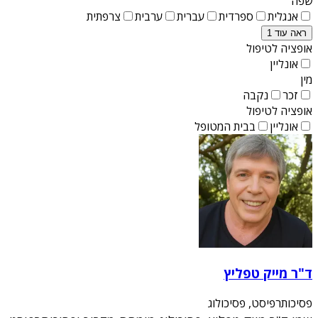
שפה
אנגלית
ספרדית
עברית
ערבית
צרפתית
ראה עוד 1
אופציה לטיפול
אונליין
מין
זכר
נקבה
אופציה לטיפול
אונליין
בבית המטופל
ד"ר מייק טפליץ
פסיכותרפיסט, פסיכולוג