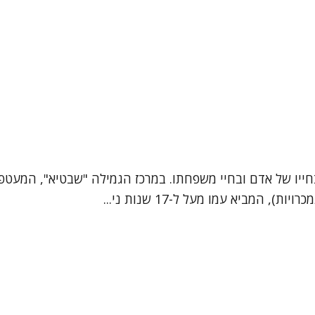
יו של אדם ובחיי משפחתו. במרכז הגמילה "שבטיא", המעטפת ה
המביא עמו מעל ל-17 שנות ני...