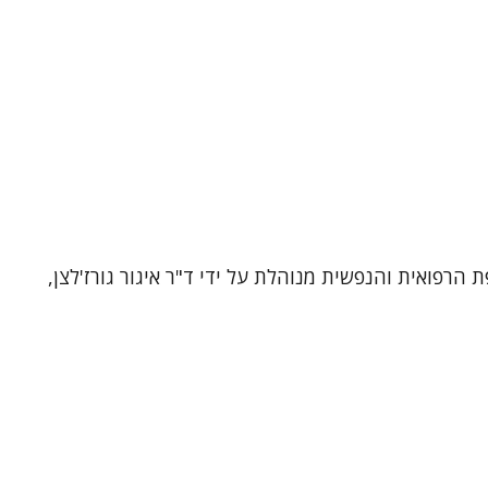
רפואית והנפשית מנוהלת על ידי ד"ר איגור גורז'לצן,