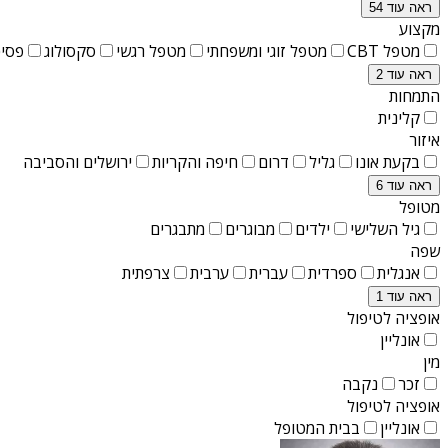
ראה עוד 54
מקצוע
מטפל CBT
מטפל זוגי ומשפחתי
מטפל רגשי
סקסולוג
פסיכ
ראה עוד 2
התמחות
קלינית
איזור
בקעת אונו
גליל
דרום
חיפה והקריות
ירושלים והסביבה
ראה עוד 6
מטופל
גיל השלישי
ילדים
מבוגרים
מתבגרים
שפה
אנגלית
ספרדית
עברית
ערבית
צרפתית
ראה עוד 1
אופציה לטיפול
אונליין
מין
זכר
נקבה
אופציה לטיפול
אונליין
בבית המטופל