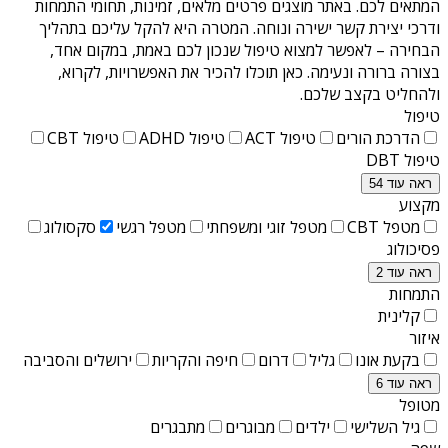
המתאים לכם. באתר מוצגים פרטים מלאים, זמינות, תחומי התמחות
ודרכי יצירת קשר ישירה ונוחה. המטרה היא להקל עליכם בתהליך
הבחירה – לאפשר למצוא טיפול שנכון לכם באמת, במקום אחד,
בצורה ברורה ונעימה. כאן תוכלו להכיר את האפשרויות, לקרוא,
ולהחליט בקצב שלכם.
טיפול
הדרכת הורים
טיפול ACT
טיפול ADHD
טיפול CBT
טיפול DBT
ראה עוד 54
מקצוע
מטפל CBT
מטפל זוגי ומשפחתי
מטפל רגשי
סקסולוג
פסיכולוג
ראה עוד 2
התמחות
קלינית
איזור
בקעת אונו
גליל
דרום
חיפה והקריות
ירושלים והסביבה
ראה עוד 6
מטופל
גיל השלישי
ילדים
מבוגרים
מתבגרים