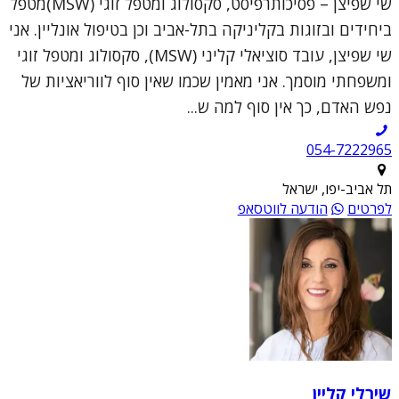
שי שפיצן – פסיכותרפיסט, סקסולוג ומטפל זוגי (MSW)מטפל
ביחידים ובזוגות בקליניקה בתל-אביב וכן בטיפול אונליין. אני
שי שפיצן, עובד סוציאלי קליני (MSW), סקסולוג ומטפל זוגי
ומשפחתי מוסמך. אני מאמין שכמו שאין סוף לווריאציות של
נפש האדם, כך אין סוף למה ש...
054-7222965
תל אביב-יפו, ישראל
לפרטים
הודעה לווטסאפ
שירלי קליין