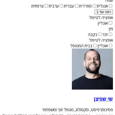
שפה
אנגלית
ספרדית
עברית
ערבית
צרפתית
ראה עוד 1
אופציה לטיפול
אונליין
מין
זכר
נקבה
אופציה לטיפול
אונליין
בבית המטופל
שי שפיצן
פסיכותרפיסט, סקסולוג, מטפל זוגי ומשפחתי