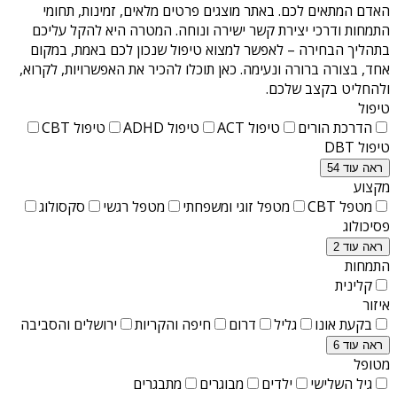
האדם המתאים לכם. באתר מוצגים פרטים מלאים, זמינות, תחומי
התמחות ודרכי יצירת קשר ישירה ונוחה. המטרה היא להקל עליכם
בתהליך הבחירה – לאפשר למצוא טיפול שנכון לכם באמת, במקום
אחד, בצורה ברורה ונעימה. כאן תוכלו להכיר את האפשרויות, לקרוא,
ולהחליט בקצב שלכם.
טיפול
הדרכת הורים
טיפול ACT
טיפול ADHD
טיפול CBT
טיפול DBT
ראה עוד 54
מקצוע
מטפל CBT
מטפל זוגי ומשפחתי
מטפל רגשי
סקסולוג
פסיכולוג
ראה עוד 2
התמחות
קלינית
איזור
בקעת אונו
גליל
דרום
חיפה והקריות
ירושלים והסביבה
ראה עוד 6
מטופל
גיל השלישי
ילדים
מבוגרים
מתבגרים