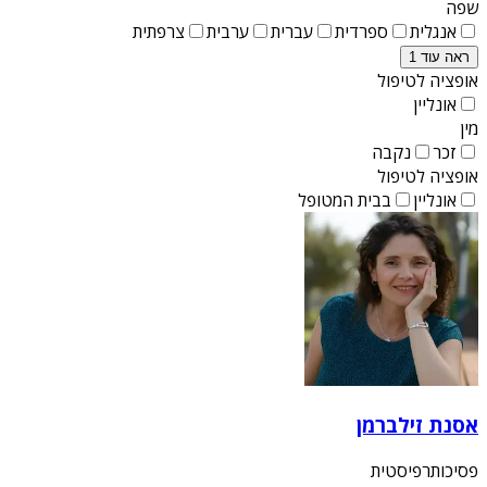
שפה
אנגלית
ספרדית
עברית
ערבית
צרפתית
ראה עוד 1
אופציה לטיפול
אונליין
מין
זכר
נקבה
אופציה לטיפול
אונליין
בבית המטופל
אסנת זילברמן
פסיכותרפיסטית