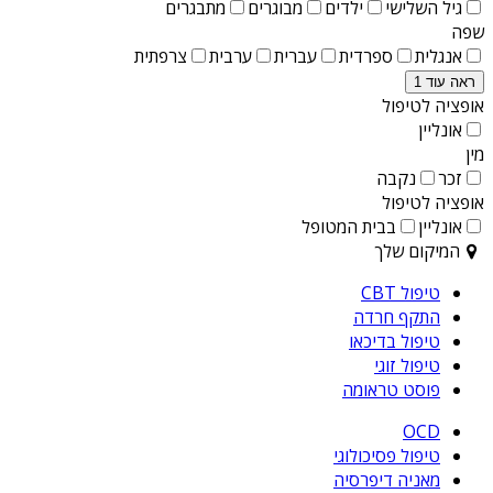
גיל השלישי
ילדים
מבוגרים
מתבגרים
שפה
אנגלית
ספרדית
עברית
ערבית
צרפתית
ראה עוד 1
אופציה לטיפול
אונליין
מין
זכר
נקבה
אופציה לטיפול
אונליין
בבית המטופל
המיקום שלך
טיפול CBT
התקף חרדה
טיפול בדיכאו
טיפול זוגי
פוסט טראומה
OCD
טיפול פסיכולוגי
מאניה דיפרסיה