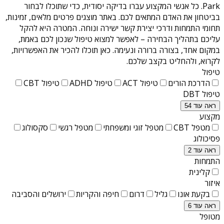
Park
. כל אנשי המקצוע עברו בדיקה יסודית, כדי שתוכלו לבחור
בביטחון את האדם המתאים לכם. באתר מוצגים פרטים מלאים, זמינות,
תחומי התמחות ודרכי יצירת קשר ישירה ונוחה. המטרה היא להקל
עליכם בתהליך הבחירה – לאפשר למצוא טיפול שנכון לכם באמת,
במקום אחד, בצורה ברורה ונעימה. כאן תוכלו להכיר את האפשרויות,
לקרוא, ולהחליט בקצב שלכם.
טיפול
הדרכת הורים
טיפול ACT
טיפול ADHD
טיפול CBT
טיפול DBT
ראה עוד 54
מקצוע
מטפל CBT
מטפל זוגי ומשפחתי
מטפל רגשי
סקסולוג
פסיכולוג
ראה עוד 2
התמחות
קלינית
איזור
בקעת אונו
גליל
דרום
חיפה והקריות
ירושלים והסביבה
ראה עוד 6
מטופל