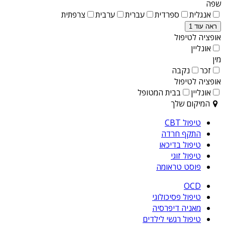
שפה
אנגלית
ספרדית
עברית
ערבית
צרפתית
ראה עוד 1
אופציה לטיפול
אונליין
מין
זכר
נקבה
אופציה לטיפול
אונליין
בבית המטופל
המיקום שלך
טיפול CBT
התקף חרדה
טיפול בדיכאו
טיפול זוגי
פוסט טראומה
OCD
טיפול פסיכולוגי
מאניה דיפרסיה
טיפול רגשי לילדים