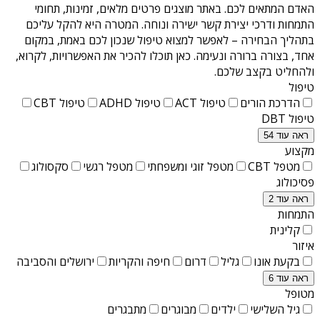
האדם המתאים לכם. באתר מוצגים פרטים מלאים, זמינות, תחומי
התמחות ודרכי יצירת קשר ישירה ונוחה. המטרה היא להקל עליכם
בתהליך הבחירה – לאפשר למצוא טיפול שנכון לכם באמת, במקום
אחד, בצורה ברורה ונעימה. כאן תוכלו להכיר את האפשרויות, לקרוא,
ולהחליט בקצב שלכם.
טיפול
הדרכת הורים
טיפול ACT
טיפול ADHD
טיפול CBT
טיפול DBT
ראה עוד 54
מקצוע
מטפל CBT
מטפל זוגי ומשפחתי
מטפל רגשי
סקסולוג
פסיכולוג
ראה עוד 2
התמחות
קלינית
איזור
בקעת אונו
גליל
דרום
חיפה והקריות
ירושלים והסביבה
ראה עוד 6
מטופל
גיל השלישי
ילדים
מבוגרים
מתבגרים