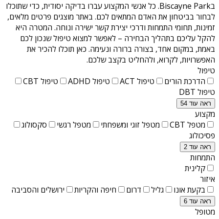
בBiscayne Park
. כל אנשי המקצוע עברו בדיקה יסודית, כדי שתוכלו
לבחור בביטחון את האדם המתאים לכם. באתר מוצגים פרטים מלאים,
זמינות, תחומי התמחות ודרכי יצירת קשר ישירה ונוחה. המטרה היא
להקל עליכם בתהליך הבחירה – לאפשר למצוא טיפול שנכון לכם
באמת, במקום אחד, בצורה ברורה ונעימה. כאן תוכלו להכיר את
האפשרויות, לקרוא, ולהחליט בקצב שלכם.
טיפול
הדרכת הורים
טיפול ACT
טיפול ADHD
טיפול CBT
טיפול DBT
ראה עוד 54
מקצוע
מטפל CBT
מטפל זוגי ומשפחתי
מטפל רגשי
סקסולוג
פסיכולוג
ראה עוד 2
התמחות
קלינית
איזור
בקעת אונו
גליל
דרום
חיפה והקריות
ירושלים והסביבה
ראה עוד 6
מטופל