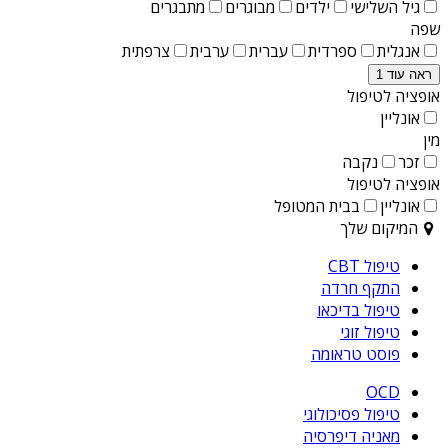
גיל השלישי
ילדים
מבוגרים
מתבגרים
שפה
אנגלית
ספרדית
עברית
ערבית
צרפתית
ראה עוד 1
אופציה לטיפול
אונליין
מין
זכר
נקבה
אופציה לטיפול
אונליין
בבית המטופל
המיקום שלך
טיפול CBT
התקף חרדה
טיפול בדיכאו
טיפול זוגי
פוסט טראומה
OCD
טיפול פסיכולוגי
מאניה דיפרסיה