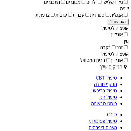
גיל השלישי
ילדים
מבוגרים
מתבגרים
שפה
אנגלית
ספרדית
עברית
ערבית
צרפתית
ראה עוד 1
אופציה לטיפול
אונליין
מין
זכר
נקבה
אופציה לטיפול
אונליין
בבית המטופל
המיקום שלך
טיפול CBT
התקף חרדה
טיפול בדיכאו
טיפול זוגי
פוסט טראומה
OCD
טיפול פסיכולוגי
מאניה דיפרסיה