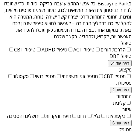
בBiscayne Park
. כל אנשי המקצוע עברו בדיקה יסודית, כדי שתוכלו
לבחור בביטחון את האדם המתאים לכם. באתר מוצגים פרטים מלאים,
זמינות, תחומי התמחות ודרכי יצירת קשר ישירה ונוחה. המטרה היא
להקל עליכם בתהליך הבחירה – לאפשר למצוא טיפול שנכון לכם
באמת, במקום אחד, בצורה ברורה ונעימה. כאן תוכלו להכיר את
האפשרויות, לקרוא, ולהחליט בקצב שלכם.
טיפול
הדרכת הורים
טיפול ACT
טיפול ADHD
טיפול CBT
טיפול DBT
ראה עוד 54
מקצוע
מטפל CBT
מטפל זוגי ומשפחתי
מטפל רגשי
סקסולוג
פסיכולוג
ראה עוד 2
התמחות
קלינית
איזור
בקעת אונו
גליל
דרום
חיפה והקריות
ירושלים והסביבה
ראה עוד 6
מטופל