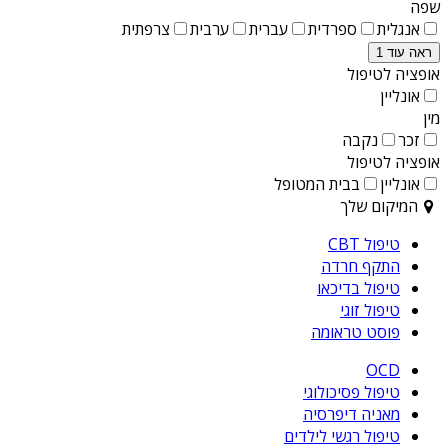
שפה
אנגלית
ספרדית
עברית
ערבית
צרפתית
ראה עוד 1
אופציה לטיפול
אונליין
מין
זכר
נקבה
אופציה לטיפול
אונליין
בבית המטופל
המיקום שלך
טיפול CBT
התקף חרדה
טיפול בדיכאו
טיפול זוגי
פוסט טראומה
OCD
טיפול פסיכולוגי
מאניה דיפרסיה
טיפול רגשי לילדים