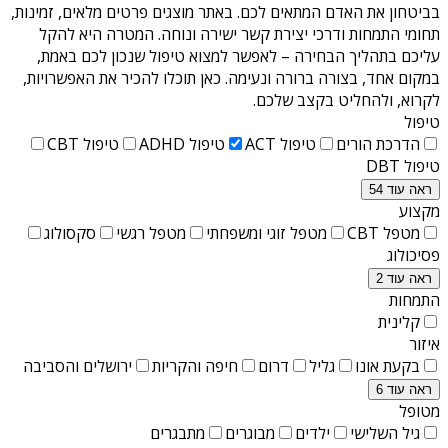
בביטחון את האדם המתאים לכם. באתר מוצגים פרטים מלאים, זמינות,
תחומי התמחות ודרכי יצירת קשר ישירה ונוחה. המטרה היא להקל
עליכם בתהליך הבחירה – לאפשר למצוא טיפול שנכון לכם באמת,
במקום אחד, בצורה ברורה ונעימה. כאן תוכלו להכיר את האפשרויות,
לקרוא, ולהחליט בקצב שלכם.
טיפול
הדרכת הורים
טיפול ACT
טיפול ADHD
טיפול CBT
טיפול DBT
ראה עוד 54
מקצוע
מטפל CBT
מטפל זוגי ומשפחתי
מטפל רגשי
סקסולוג
פסיכולוג
ראה עוד 2
התמחות
קלינית
איזור
בקעת אונו
גליל
דרום
חיפה והקריות
ירושלים והסביבה
ראה עוד 6
מטופל
גיל השלישי
ילדים
מבוגרים
מתבגרים