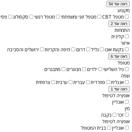
ראה עוד 54
מקצוע
מטפל CBT
מטפל זוגי ומשפחתי
מטפל רגשי
סקסולוג
פסיכ
ראה עוד 2
התמחות
קלינית
איזור
בקעת אונו
גליל
דרום
חיפה והקריות
ירושלים והסביבה
ראה עוד 6
מטופל
גיל השלישי
ילדים
מבוגרים
מתבגרים
שפה
אנגלית
ספרדית
עברית
ערבית
צרפתית
ראה עוד 1
אופציה לטיפול
אונליין
מין
זכר
נקבה
אופציה לטיפול
אונליין
בבית המטופל